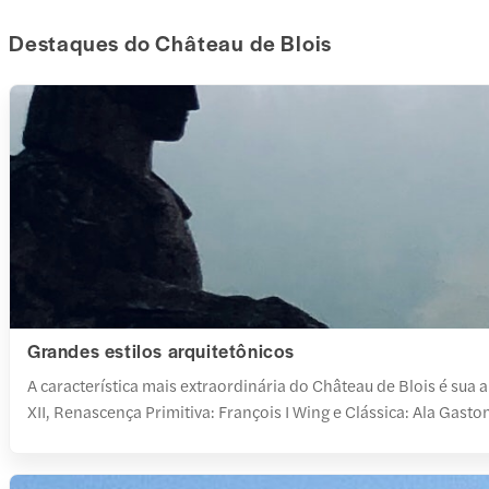
Destaques do Château de Blois
Grandes estilos arquitetônicos
A característica mais extraordinária do Château de Blois é sua 
XII, Renascença Primitiva: François I Wing e Clássica: Ala Gas