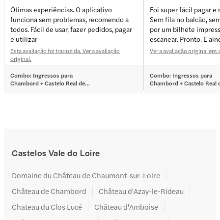
Ótimas experiências. O aplicativo
Foi super fácil pagar e 
funciona sem problemas, recomendo a
Sem fila no balcão, sem
todos. Fácil de usar, fazer pedidos, pagar
por um bilhete impress
e utilizar
escanear. Pronto. E ain
barato. Perfeito!
Esta avaliação foi traduzida. Ver a avaliação
Ver a avaliação original em
original.
Combo: Ingressos para
Combo: Ingressos para
Chambord + Castelo Real de
Chambord + Castelo Real 
Blois
Blois
Castelos Vale do Loire
Domaine du Château de Chaumont-sur-Loire
Château de Chambord
Château d'Azay-le-Rideau
Chateau du Clos Lucé
Château d'Amboise