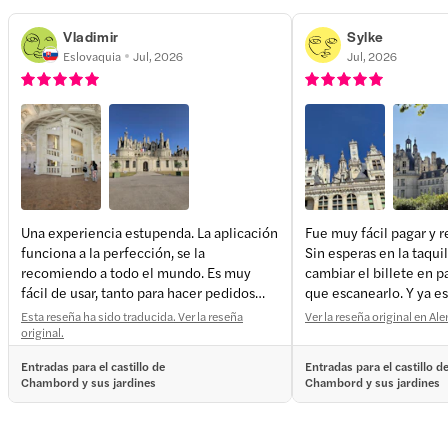
Vladimir
Sylke
Eslovaquia
Jul, 2026
Jul, 2026
Una experiencia estupenda. La aplicación
Fue muy fácil pagar y re
funciona a la perfección, se la
Sin esperas en la taquil
recomiendo a todo el mundo. Es muy
cambiar el billete en p
fácil de usar, tanto para hacer pedidos
que escanearlo. Y ya es
como para pagar y utilizarla.
más barato. ¡Perfecto!
Esta reseña ha sido traducida. Ver la reseña
Ver la reseña original en A
original.
Entradas para el castillo de
Entradas para el castillo d
Chambord y sus jardines
Chambord y sus jardines